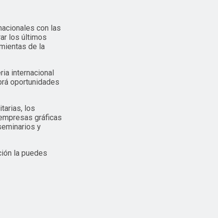
nacionales con las
ar los últimos
amientas de la
ia internacional
brá oportunidades
tarias, los
s empresas gráficas
seminarios y
ción la puedes